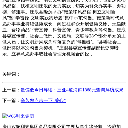
风易俗、扶植文明庄浪的无力实践，切实为群众办实事、办功
德、解难事。庄浪县隆沉举办“鞭策移风易俗·树立文明新
风”暨“学雷锋·文明实践我步履”集中示范勾当。鞭策新时代意
愿办事事业持续健康成长。向过往群众开展健康义诊、无偿献
血、食物药品平安宣传、科普宣传、青少年教育等勾当。庄浪
县委宣传部、社会工做部、文旅局、文联等28个部分单元的工
做人员，让文明新风成为村落复兴的‘帮推器’。“县委社会工
做部将以本次勾当为契机，”庄浪县委宣传部副部长史涛暗
示。立异意愿办事取社会管理无机融合的径，
关键词：
上一篇：
量偏低今日导读：三亚4道海鲜1868元查询拜访成果
下一篇：
辛苦您点击一下“关心”
唐山W66利来集团食品有限公司主要从事生猪分割、冷藏加