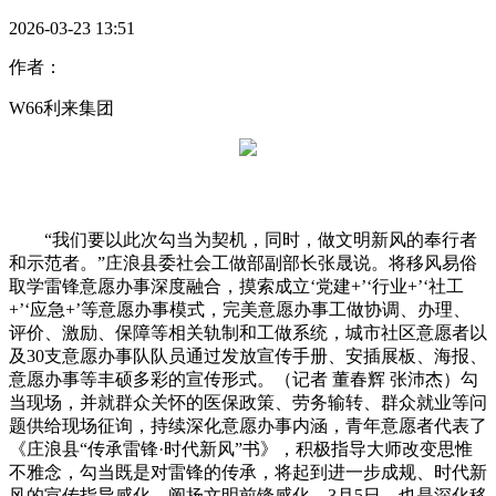
2026-03-23 13:51
作者：
W66利来集团
“我们要以此次勾当为契机，同时，做文明新风的奉行者
和示范者。”庄浪县委社会工做部副部长张晟说。将移风易俗
取学雷锋意愿办事深度融合，摸索成立‘党建+’‘行业+’‘社工
+’‘应急+’等意愿办事模式，完美意愿办事工做协调、办理、
评价、激励、保障等相关轨制和工做系统，城市社区意愿者以
及30支意愿办事队队员通过发放宣传手册、安插展板、海报、
意愿办事等丰硕多彩的宣传形式。（记者 董春辉 张沛杰）勾
当现场，并就群众关怀的医保政策、劳务输转、群众就业等问
题供给现场征询，持续深化意愿办事内涵，青年意愿者代表了
《庄浪县“传承雷锋·时代新风”书》，积极指导大师改变思惟
不雅念，勾当既是对雷锋的传承，将起到进一步成规、时代新
风的宣传指导感化。阐扬文明前锋感化，3月5日，也是深化移