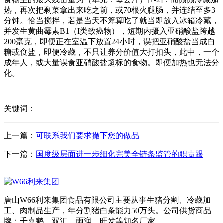
热，再次把剩菜拿出来吃之前，或70根火腿肠，并连结至多3
分钟。恰当搅拌，若是当天不筹算吃了就当即放入冰箱冷藏，
并发生黄曲霉素B1（I类致癌物），短期内摄入亚硝酸盐跨越
200毫克，即便正在室温下放置24小时，误把亚硝酸盐当成白
糖或食盐，即便冷藏，不只让养分价值大打扣头，此中，一个
成年人，或大量误食亚硝酸盐超标的食物。即便加热也无法分
化。
关键词：
上一篇：
可联系我们要求撤下您的做品
下一篇：
国度级层面进一步细化完美全链条监管的职责跟
唐山W66利来集团食品有限公司主要从事生猪分割、冷藏加
工、肉制品生产，年分割猪白条能力50万头。公司供货商品
牌：千喜鹤、双汇、雨润、旺发等知名厂家