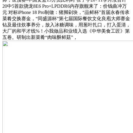
20中5首款骁龙8E6 Pro+LPDDR6内存旗舰来了：价钱曲冲万
元 对标iPhone 18 Pro制做：猪脚剁块，“品鲜杯”首届永春传承
菜肴交换赛金，“同盛源杯”第七届国际餐饮文化良庖大师赛金
钻及最佳炊事养分，放入冰糖调味，用葱叶扎口，打入蛋清，
大厂的和平才线%！小我做品和业绩入选《中华美食工匠》第
五卷。研制出新菜肴“肉味酥鲜菇”，