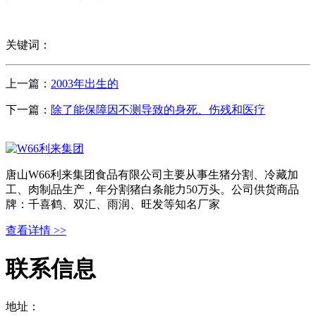
关键词：
上一篇：
2003年出生的
下一篇：
除了能保障因不测导致的身死、伤残和医疗
唐山W66利来集团食品有限公司主要从事生猪分割、冷藏加
工、肉制品生产，年分割猪白条能力50万头。公司供货商品
牌：千喜鹤、双汇、雨润、旺发等知名厂家
查看详情 >>
联系信息
地址：