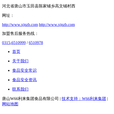
河北省唐山市玉田县陈家铺乡高文铺村西
网址：
http://www.xjnzb.com
http://www.xjnzb.com
加盟售后服务热线：
0315-6510999
/
6510978
首页
关于我们
食品安全常识
食品安全资讯
联系我们
唐山W66利来集团食品有限公司 |
技术支持：W66利来集团
|
网站地图