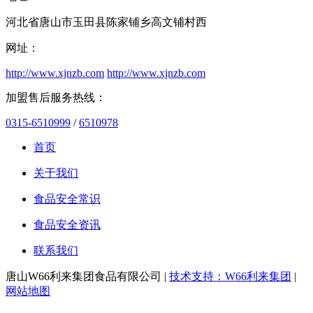
河北省唐山市玉田县陈家铺乡高文铺村西
网址：
http://www.xjnzb.com
http://www.xjnzb.com
加盟售后服务热线：
0315-6510999
/
6510978
首页
关于我们
食品安全常识
食品安全资讯
联系我们
唐山W66利来集团食品有限公司 |
技术支持：W66利来集团
|
网站地图