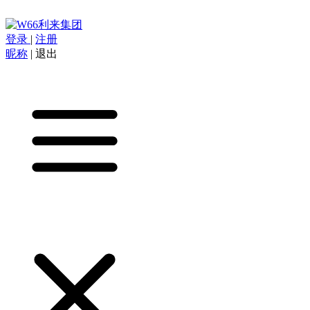
登录
|
注册
昵称
|
退出