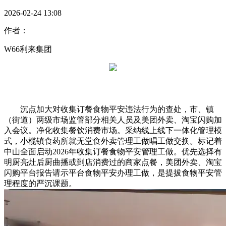
2026-02-24 13:08
作者：
W66利来集团
沉点加大对收集订餐食物平安违法行为的查处，市、镇
（街道）两级市场监管部分相关人员及美团外卖、淘宝闪购加
入会议。净化收集餐饮消费市场。采纳线上线下一体化管理模
式，小榄镇食药所就无堂食外卖管理工做唱工做交换。标记着
中山全面启动2026年收集订餐食物平安管理工做。优先选择有
明厨亮灶后厨曲播或到店消费过的商家点餐，美团外卖、淘宝
闪购平台报告请示平台食物平安办理工做，是提拔食物平安管
理程度的严沉课题。