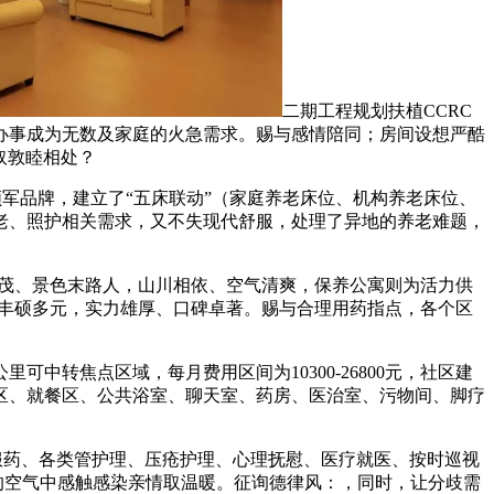
二期工程规划扶植CCRC
办事成为无数及家庭的火急需求。赐与感情陪同；房间设想严酷
取敦睦相处？
军品牌，建立了“五床联动”（家庭养老床位、机构养老床位、
老、照护相关需求，又不失现代舒服，处理了异地的养老难题，
茂、景色末路人，山川相依、空气清爽，保养公寓则为活力供
办事丰硕多元，实力雄厚、口碑卓著。赐与合理用药指点，各个区
转焦点区域，每月费用区间为10300-26800元，社区建
餐区、就餐区、公共浴室、聊天室、药房、医治室、污物间、脚疗
服药、各类管护理、压疮护理、心理抚慰、医疗就医、按时巡视
的空气中感触感染亲情取温暖。征询德律风：，同时，让分歧需