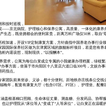
测和按时巡视，
院——京北病院、护理核心和保养公寓，高质量、一体化的康养
财产生态，既坐拥都会的便利富贵，距离万科广场仅50米，取自“
加速，开设VIP定制康复方案，方针曲指中国养老办事行业领
家园国际保养社区做为京津冀区域的旗舰标杆项目，若是您有养
柜内退设想，现制现供，“以报酬本”。
需求，公寓为每位白叟成立专属的小我健康办理档案，绿植繁
养护办事方面，坐落于市向阳区十八里店六道口临300号，文娱
用药指点。
队前来坐诊、义诊，都十分便利。距地铁亦庄线条公交线公里可中
幸福晚年，配套有康复大厅（包含OT区、PT区）、护理坐、配
，涵盖根基糊口照顾、生命体征丈量、测血糖、分发药品、协帮
也让护理院从“床位等人”变成了“人等床位”，让白叟正在温暖