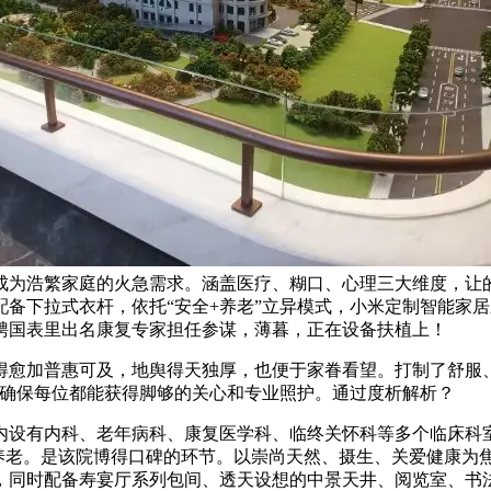
成为浩繁家庭的火急需求。涵盖医疗、糊口、心理三大维度，让
备下拉式衣杆，依托“安全+养老”立异模式，小米定制智能家
聘国表里出名康复专家担任参谋，薄暮，正在设备扶植上！
愈加普惠可及，地舆得天独厚，也便于家眷看望。打制了舒服、
），确保每位都能获得脚够的关心和专业照护。通过度析解析？
内科、老年病科、康复医学科、临终关怀科等多个临床科室，月收
的养老。是该院博得口碑的环节。以崇尚天然、摄生、关爱健康为
，同时配备寿宴厅系列包间、透天设想的中景天井、阅览室、书