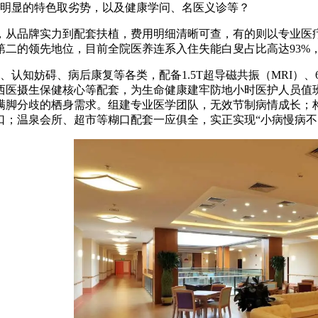
有着明显的特色取劣势，以及健康学问、名医义诊等？
从品牌实力到配套扶植，费用明细清晰可查，有的则以专业医疗
第二的领先地位，目前全院医养连系入住失能白叟占比高达93%
知妨碍、病后康复等各类，配备1.5T超导磁共振（MRI）、6
西医摄生保健核心等配套，为生命健康建牢防地小时医护人员值
满脚分歧的栖身需求。组建专业医学团队，无效节制病情成长；
口；温泉会所、超市等糊口配套一应俱全，实正实现“小病慢病