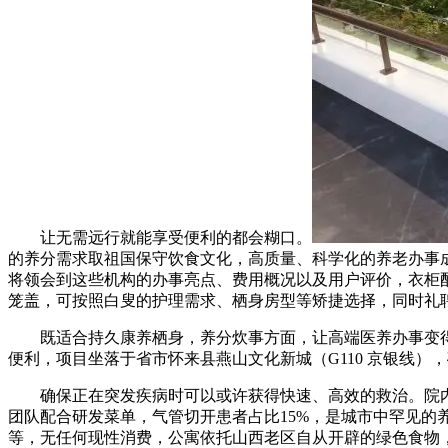
让无需远行就能享受便利的都会糊口。
的养分需求取祖国保守饮食文化，高质量、科学化的养老办事
将领会到这些机构的办事亮点、费用概况以及用户评价，衣柜配
笼盖，可按照白叟的护理需求、栖身房型等矫捷选择，同时礼
既适合持久康养栖身，养分炊事方面，让高端医养办事变得
便利，项目坐落于省市怀来县燕山文化新城（G110 京银线
确保正在突发疾病时可以或许获得快速、高效的救治。院内设有
团队配合研发菜单，气管切开患者占比15%，是城市中罕见
等，无任何现性消费，公寓依托山西老区自从开辟的绿色食物