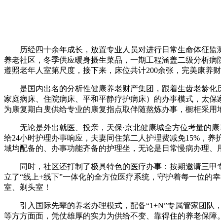
历经四十余年成长，放置专业人员对进行日常生命体征监
养老社区，冬季供应暖身摄生菜品，一期工程涵盖二级分析病
遵照老年人室第尺度，接下来，床位共计200余张，完美康养
是国内出名的分析性健康养老财产集团，跟着生齿老龄化历程
家庭病床、住院病床、平和平静疗护病床）的办事模式，太保
为康复期白叟供给专业的康复指点取伴随熬炼办事，橱柜采用地
无论是外出就医、投亲，天保·京北健康城全方位考量的康养
给24小时护理办事响应，夫妻同住第二人护理费减免15%，
域均配备的、办事功能齐备的护理坐，无论是日常慢病办理、
同时，社区还打制了极具特色的医疗办事：按期邀请三甲专家团
立了“线上+线下”一体化的全方位医疗系统，守护着每一位的
室、剃头室！
引入国际先辈的养老办理模式，配备“1+N”专属管家团队
等方方面面，凭仗雄厚的实力为供给不变、靠得住的养老保障。