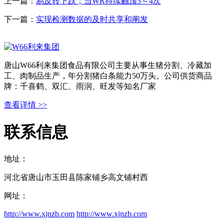
上一篇：
易反转下跌；当WR持续触顶3～4次
下一篇：
实现检测数据的及时共享和阐发
唐山W66利来集团食品有限公司主要从事生猪分割、冷藏加
工、肉制品生产，年分割猪白条能力50万头。公司供货商品
牌：千喜鹤、双汇、雨润、旺发等知名厂家
查看详情 >>
联系信息
地址：
河北省唐山市玉田县陈家铺乡高文铺村西
网址：
http://www.xjnzb.com
http://www.xjnzb.com