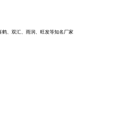
喜鹤、双汇、雨润、旺发等知名厂家