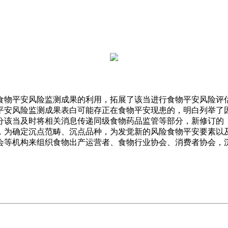
物平安风险监测成果的利用，拓展了该当进行食物平安风险评估
平安风险监测成果表白可能存正在食物平安现患的，明白列举了
分该当及时将相关消息传递同级食物药品监管等部分，新修订的
，为确定沉点范畴、沉点品种，为发觉新的风险食物平安要素以
会等机构来组织食物出产运营者、食物行业协会、消费者协会，