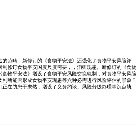
的范畴，新修订的《食物平安法》还强化了食物平安风险评
因制修订食物平安国度尺度需要，，消弭现患。新修订的《食物
《食物平安法》增设了食物平安风险交换轨制，对食物平安风险
及判断能否形成食物平安现患等六种必需进行风险评估的景象？
沉正在防患于未然，增设了义务约谈、风险分级办理等沉点轨