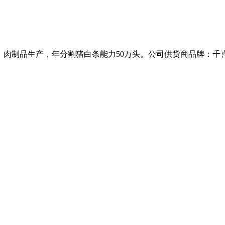
、肉制品生产，年分割猪白条能力50万头。公司供货商品牌：千