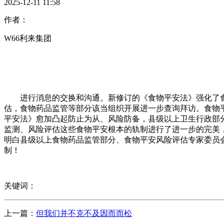
2025-12-11 11:58
作者：
W66利来集团
进行消息的交换和沟通。新修订的《食物平安法》强化了食
估，食物药品监管等部分该当组织开展进一步查询拜访。食物
平安法》愈加凸起防止为从、风险防备，县级以上卫生行政部
监测、风险评估这些食物平安根本的轨制进行了进一步的完美
明白县级以上食物药品监管部分、食物平安风险评估专家委员
制！
关键词：
上一篇：
但我们并不克不及因而而松