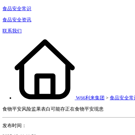
食品安全常识
食品安全资讯
联系我们
W66利来集团
>
食品安全常
食物平安风险监果表白可能存正在食物平安现患
发布时间：