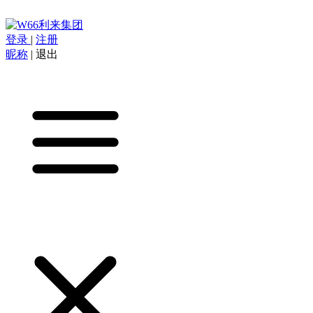
登录
|
注册
昵称
|
退出