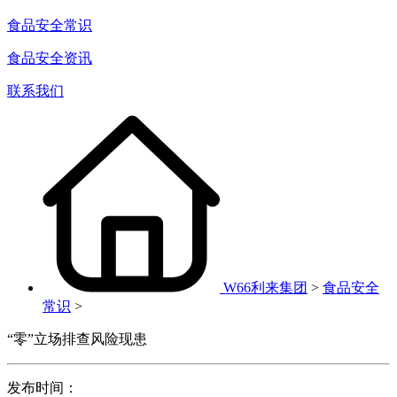
食品安全常识
食品安全资讯
联系我们
W66利来集团
>
食品安全
常识
>
“零”立场排查风险现患
发布时间：