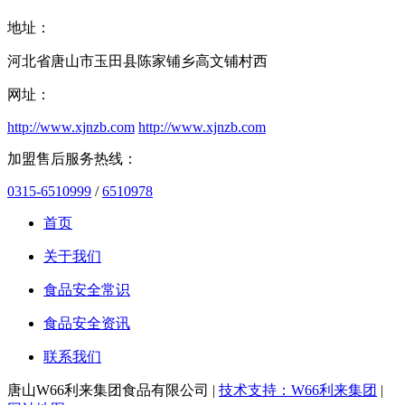
地址：
河北省唐山市玉田县陈家铺乡高文铺村西
网址：
http://www.xjnzb.com
http://www.xjnzb.com
加盟售后服务热线：
0315-6510999
/
6510978
首页
关于我们
食品安全常识
食品安全资讯
联系我们
唐山W66利来集团食品有限公司 |
技术支持：W66利来集团
|