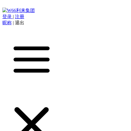
登录
|
注册
昵称
|
退出