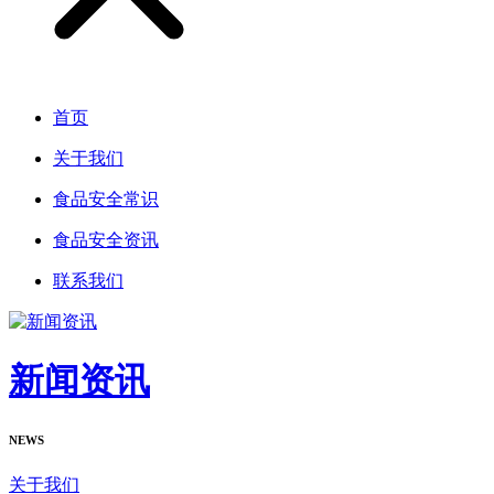
首页
关于我们
食品安全常识
食品安全资讯
联系我们
新闻资讯
NEWS
关于我们