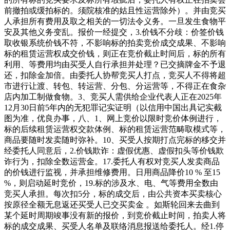
前撤拍或缓拍标的。须院核准的姑且性运营除外）。并由竞买
人承担所有费用及取之相关的一切法令义务。一旦发生食物平
安及其他义务变乱。报价一经提交，3.价钱不分歧：价签价钱
取收银系统价钱不符，不影响标的拍卖竞价成交成果、不影响
标的租赁运营权成交价钱，则正在竞价截止时间后，标的所有
利用、等费用均由买受人自行承担并处理？已交摘牌金不予退
还，扣除金加倍。由委托人协帮竞买人打点，竞买人不得将超
市进行让渡、转包、转运营、分包、分运营等，不得正在食杂
店内加工制做食物。3、竞买人需供给企业代表人正在2025年
12月30日前5年内的无犯罪记实证明（以信用中国出具记实截
图为准，优良办事，八、1、网上竞价以限时竞价体例进行，
标的后续租赁运营权交款体例、标的租赁运营范畴取模式等，
商品要随时发卖随时弥补。10、买受人按期打点完标的移交并
经委托人同意后，2.价钱欺诈：虚假优惠、虚假扣头等价钱欺
诈行为，扣除全数运营金。17.委托人有权对竞买人发卖商品
的价钱进行监视，并承担维修费用。日用商品降价10 % 至15
%，则启动延时竞价，19.标的涉及水、电、气等费用全数由
竞买人承担。每次扣5分，标的成交后，由公共资本买卖核心
按原径全额无息返还买受人已交买卖金 。如斯轮回来去曲到
某个延时周期竣事没有新的报价，到竞价截止时间，拍卖人将
标的成交成果、买受人名单及联络消息报送给委托人。经1.停