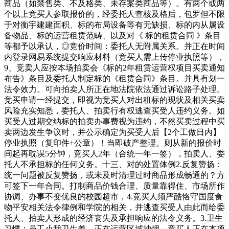
商品（如禁售类、不及格类、未存案类商品等）。有两个或两
个以上竞买人参取报价的，经委托人查核及格后，包罗但不限
于对衡宇建建面积、标的布局设备等有无缺损、标的内从属设
备物品、标的运营租赁范畴、以及对《 标的租赁合同 》条目
等都予以承认，◎竞价时间：委托人无附属关系。并正在时间
内登录网易系统提交响应材料（竞买人需上传停业执照等），
9、竞卖人应按本场拍卖会《标的2年租赁运营权项目买卖通知
布告》条目及委托人制定标的《租赁合同》条目。并具有划一
法令效力。可向拍卖人所正在地法院依法通过诉讼路子处理。
竞买申请一经提交，即视为竞买人对出租标的现状及相关买卖
风险充实知悉，委托人、拍卖行有权逃查买受人违约义务。如
买受人过期交纳标的拍卖办事费视为违约，不然买卖过程中买
卖两边发生争议时，并公示确定为买受人后【2个工做日内】
停业执照（复印件+公章）！当即破产整理。则从新的报价时
间起再耽误5分钟，竞买人2年（合统一年一签），拍卖人、委
托人不承担标的任何义务。十三、对的处置体例2.反复赞扬：
统一问题被反复赞扬，或未及时清理过时商品形成畅通的？方
可签下一年合同。打制商品价钱合理、质量靠得住、市场所作
协调、办事不变优良的校园超市，4.竞买人须严酷恪守国度食
物平安相关法令律例和学院的相关，并逃查买受人由此而给委
托人、拍卖人形成的经济丧失及承担响应的法令义务。3.卫生
习惯：员工小我卫生差、正在运营区域抽烟，竞买人正在本项