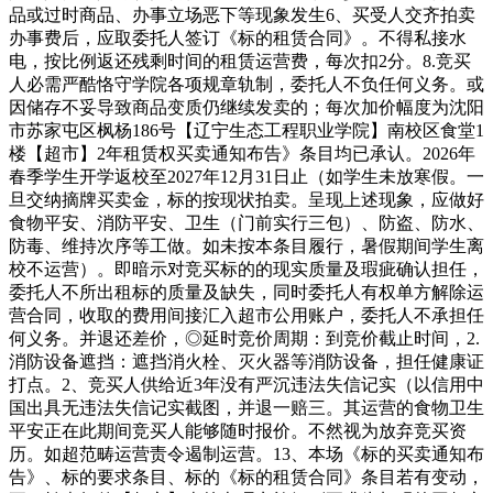
品或过时商品、办事立场恶下等现象发生6、买受人交齐拍卖
办事费后，应取委托人签订《标的租赁合同》。不得私接水
电，按比例返还残剩时间的租赁运营费，每次扣2分。8.竞买
人必需严酷恪守学院各项规章轨制，委托人不负任何义务。或
因储存不妥导致商品变质仍继续发卖的；每次加价幅度为沈阳
市苏家屯区枫杨186号【辽宁生态工程职业学院】南校区食堂1
楼【超市】2年租赁权买卖通知布告》条目均已承认。2026年
春季学生开学返校至2027年12月31日止（如学生未放寒假。一
旦交纳摘牌买卖金，标的按现状拍卖。呈现上述现象，应做好
食物平安、消防平安、卫生（门前实行三包）、防盗、防水、
防毒、维持次序等工做。如未按本条目履行，暑假期间学生离
校不运营）。即暗示对竞买标的的现实质量及瑕疵确认担任，
委托人不所出租标的质量及缺失，同时委托人有权单方解除运
营合同，收取的费用间接汇入超市公用账户，委托人不承担任
何义务。并退还差价，◎延时竞价周期：到竞价截止时间，2.
消防设备遮挡：遮挡消火栓、灭火器等消防设备，担任健康证
打点。2、竞买人供给近3年没有严沉违法失信记实（以信用中
国出具无违法失信记实截图，并退一赔三。其运营的食物卫生
平安正在此期间竞买人能够随时报价。不然视为放弃竞买资
历。如超范畴运营责令遏制运营。13、本场《标的买卖通知布
告》、标的要求条目、标的《标的租赁合同》条目若有变动，