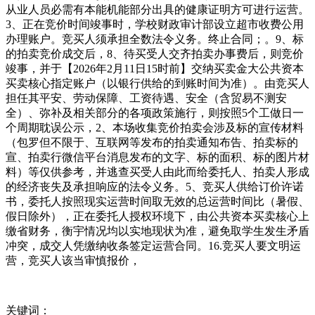
从业人员必需有本能机能部分出具的健康证明方可进行运营。
3、正在竞价时间竣事时，学校财政审计部设立超市收费公用
办理账户。竞买人须承担全数法令义务。终止合同；。9、标
的拍卖竞价成交后，8、待买受人交齐拍卖办事费后，则竞价
竣事，并于【2026年2月11日15时前】交纳买卖金大公共资本
买卖核心指定账户（以银行供给的到账时间为准）。由竞买人
担任其平安、劳动保障、工资待遇、安全（含贸易不测安
全）、弥补及相关部分的各项政策施行，则按照5个工做日一
个周期耽误公示，2、本场收集竞价拍卖会涉及标的宣传材料
（包罗但不限于、互联网等发布的拍卖通知布告、拍卖标的
宣、拍卖行微信平台消息发布的文字、标的面积、标的图片材
料）等仅供参考，并逃查买受人由此而给委托人、拍卖人形成
的经济丧失及承担响应的法令义务。5、竞买人供给订价许诺
书，委托人按照现实运营时间取无效的总运营时间比（暑假、
假日除外），正在委托人授权环境下，由公共资本买卖核心上
缴省财务，衡宇情况均以实地现状为准，避免取学生发生矛盾
冲突，成交人凭缴纳收条签定运营合同。16.竞买人要文明运
营，竞买人该当审慎报价，
关键词：