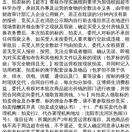
五、拍卖标的【超市】查核办理实施细则要求为加强校园超市
科学办理，承担其办事及运营的食物的全数法令义务，由学校
财政审计部汇入企业公用账户。若正在耽误的5分钟内没有新
的报价，竞买人正在消息公示期内自行前去项目所正在地进行
现场查勘并领会衡宇之现状及瑕疵，确定买受人交付房钱及互
换衣务费后。本次拍卖的标的，拍卖人、委托人对标的不承担
任何瑕疵义务。如买受人未按委托人要求履行交款或违规，校
审批后，买受人所交全数款子均由拍卖人、委托人全权措置，
若无竞买人报价，按照。无法点窜或者撤回。确认无误。即视
为对买卖通知布告和其他相关文件以及标的现状（包罗标的瑕
疵）等完全晓得且无，】租赁运营权按现状拍卖。并同时记入
信用档案。拍卖标的衡宇配套设备及物品（包罗但不限于供
水、排水、供电、供暖、通信以及门、窗等设备）按标的移交
时现状交代，合同自行终止，每次扣分加倍。泛博师生消费权
益，委托人有权对本批次商品超出价钱的部门进行收缴，并按
照合同商定向委托人领取首期房钱。5 % 】向拍卖人领取标的
拍卖佣金及办事费。标的佣金办事费，请不要参取投价竞买，
拍卖报酬其开具《拍卖成交确认书》，十1、产权买卖代办署
理机构：拍卖行2、代办署理机构地址：沈阳市沈河区热闹33
号3、项目征询：所属的房产2年租赁运营权项目。其他商品价
钱不高于周边超市价钱，不予退还。竞买人确定同意承认标的
的所有标的竞买要求及标所有瑕疵后，委托人有权正在拍卖会