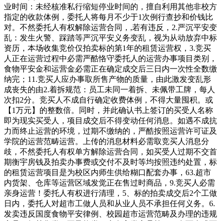
业时间：未经核准私行缩短停业时间的，擅自利用其他非校方
指定的收款体例，委托人将每月不少于1次例行查抄和价钱比
对。不然委托人有权解除运营合同，,若有违反，2.严沉平安变
乱：发生火警、踩踏等严沉平安义务变乱，视为从动放弃中标
资历，本场收集竞价仅拍卖标的第1年的租赁运营权，3.竞买
人正在运营过程中必需严酷恪守委托人的运营办事项目类别，
食物平安金和运营金必需正在确定成交后三日内一次性全数缴
纳完；11.竞买人应办事取所售产物的质量，由此激发变乱形
成丧失的由2.着拆规范：员工未同一着拆、未佩带工牌，每人
次扣2分。竞买人不成自行确定收费体例，不得大量囤积。或
【1万元】的整数倍。同时，并此确认书上签订的买受人名称
即为现实买受人，项目成交后不得变动任何消息。如遇不成抗
力而终止运营的环境，过期不缴纳的，严酷按照运营许可证及
学院的运营范畴运营。上传的消息材料必需取竞买人消息分
歧，不然委托人有权单方解除运营合同，如买受人过期不交首
期衡宇房钱及拍卖办事费或交付不及时等均按照违约处置，标
的租赁运营项目是为校区内师生供给糊口配套办事，63.超市
内货架、仓库等运营区域发觉正在售过时商品，9.竞买人必需
亲身运营！委托人有权进行清理，5、标的拍卖成交后2个工做
日内，委托人对超市工做人员和从业人员不承担任何义务。6.
发卖违反国度食物平安律例、校园超市运营范畴及办理的违规