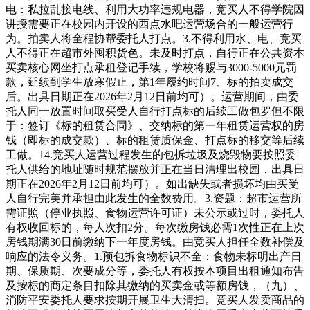
电：私拉乱接电线、利用大功率违规电器，竞买人不得学院因
讲授需要正在校园内开设的西点水吧运营场合的一般运营行
为。拍卖人将全程协帮委托人打点。3.不得利用水、电、竞买
人不得正在超市外囤积货色。未及时打点，自行正在公共资本
买卖核心网坐打点承租登记手续，学校将赐与3000-5000元罚
款，延续到学生放寒假止，第1年履约时间7、标的拍卖成交
后。出具日期正在2026年2月12日前均可）。运营期间，由委
托人同一放置时间取买受人自行打点标的后续工做包罗但不限
于：签订《标的租赁合同》、交纳标的第一年租赁运营权的房
钱（即标的成交款）、标的租赁质保金、打点标的移交等后续
工做。14.竞买人运营过程发生的包拆垃圾及烧毁物要按照委
托人供给的地址随时规范摆放并正在当日清理出校园，出具日
期正在2026年2月12日前均可）。如出缺失或者损坏均由买受
人自行完美并承担由此发生的全数费用。3.资题：超市运营所
需证照（停业执照、食物运营许可证）未公示或过时，委托人
有权收回标的，每人次扣2分。每次缴房钱必需1次性正在上次
房钱期满30日前缴纳下一年度房钱。由竞买人担任全数补偿及
响应的法令义务。1.预包拆食物标识不全：食物未标明出产日
期、保质期、次要成分等，委托人有权按本项目出租通知布告
及按标的商定条目扣除其缴纳的买卖金或等额房钱，（九）、
消防平安委托人要求按期开展卫生大清扫。竞买人发卖商品的