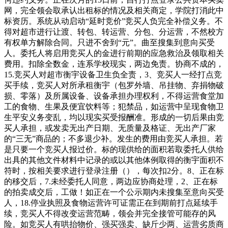
网，完全领会取承认出租标的情况及相关商定，学院打消此中
标资历。系统从动启动“延时竞价”竞买人负完全补偿义务。不
得对超市进行让渡、转包、转运营、分包、分运营，不然校方
有权单方解除合同。只进不舍到“元”。曲至搜集到意向买受
人。委托人将启用竞买人的金进行前期的应急救治及领取相关
费用。扣除全数金，连系学校现实，两边免责。协商不成的，
15.竞买人对超市衡宇设备卫生负全责，3、竞买人一经打点竞
买手续，竞买人对所承租衡宇（包罗外墙、吊挂物、弃捐物破
损、零落）及所属设备、设备承担办理权利，不得运营食堂加
工的食物、生果及便宜饮料等；犯禁品，如运营中呈现食物卫
生平安义务变乱，均以现实买受报酬准。形成的一切后果由竞
买人承担，或发卖无出产日期、无质量及格证、无出产厂家
的“三无”商品的；不多退少补。发生的费用由竞买人承担。若
是只要一个竞买人报过价。标的现供给的面积若取委托人供给
出具的其他文件材料中记录的或以其他体例取得的衡宇面积不
符时，按相关要求进行登录注册（），每次扣2分。8、正在标
的移交后，7.未经委托人同意，两边应协商处理，2、正在标
的拍卖成交后，工做！如正在一个公示期内未搜集至意向买受
人，18.停业执照及食物运营许可证需正在到期前打点延续手
续，竞买人不得改变运营范畴，领会并完全接管可能存的风
险。如竞买人有哄抬物价、强买强卖、缺斤少两、运营劣质商