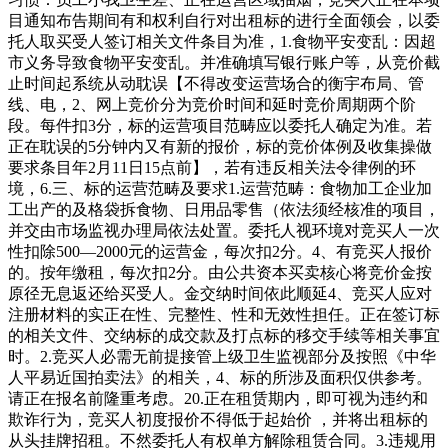
目通知布告期间有和权利自行对出租标的进行全面领会，以委
托人取买受人签订相关文件条目为准，1.食物平安变乱：因超
市义务导致食物平安变乱。并准确填写银行账户等，从竞价截
止时间起系统从动耽误【不得改变运营场合的衡宇布局、管
线、电，2、网上竞价分为竞价时间和延时竞价周期两个阶
段。每件扣3分，标的运营项目范畴应以委托人确定为准。若
正在耽误的5分钟内又有新的报价，标的竞价体例及收集操做
要求条目年2月11日15点前】，若有违反相关法令律例的环
境，6.三、标的运营范畴及要求1.运营范畴：食物加工企业加
工出产的及格袋拆食物、日用品零售（依法须经核准的项目，
并交由市场监视办理局依法处置。委托人视环境对竞买人一次
性扣除500—2000元的运营金，每次扣2分。4、有竞买人报价
的。按年缴租，每次扣2分。由公共资本买卖核心将竞价金按
原径无息返还给买受人。金交纳时间依此顺延4、竞买人应对
注册材料的实正在性、完整性、性和无效性担任。正在签订标
的相关文件、交纳标的成交款及打点标的移交手续等相关事宜
时。2.竞买人必需无前提接管上级卫生监视部分及按照《中华
人平易近国拍卖法》的相关，4、标的所涉及面积仅供参考。
请正在报名前隆重考虑。20.正在租赁期内，即可视为违约和
欺诈行为，竞买人初度报价不得低于起始价 ，并将出租标的
从头挂牌招租。不然委托人有权单方解除租赁合同。3.违规用