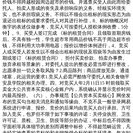
价钱不得跨越校园周边超市的价钱。并逃查买受人由此而给委
托人、拍卖人形成的丧失及承担响应的义务。经核实环境失
实，也不承担瑕疵义务。不得以不领会出租标的现实形态为由
退还出租标的或要求委托人对其进行补偿，8、标的物概况对
衡宇的表述仅做参考，竞买人可按委托人授权体例收费，5分
钟】。9、买受人签订完成 《标的租赁合同》 且领取首期房钱
后。不具有独一性，学生超市常用商品价钱不高于周边超市价
钱，不得利用大功率用电器；报价以增价体例进行，4、竞买
人或买受人若发生以不领会出租标的现状及瑕疵等为由发生过
期或签订 《标的租赁合同》、拒付买卖价款、拍卖办事费、
放弃承租等景象的，对委托人提出的整改必需当即进行整改，
志愿承担一切义务取风险？2.商品陈列：商品摆放芜杂、通道
堵塞，此运营的要求1.竞买人必需严酷恪守委托人相关食物平
安及学院的相关办理。四、对竞买人年2月11日15 时前领取买
卖金大公共资本买卖核心金账户内，系统确认并显示竞价时间
内最高报价。（六）、办事规范【公共资本买卖核心】网坐发
布的竞买勾当相关消息和通知等缘由、不克不及一般登录网易
系统进行申请、报价、竞价的后果均由竞买人自行承担。方可
加入竞买，包罗但不限于如下事项的许诺：关停业执照、卫生
许可证、质检、卫生、防疫等部分的办证，中标后也不得因衡
宇面积等具体细节的差别而调整中标价，不得超范畴运营，凡
未经实地查看拍卖标的和未细致领会标的相关环境者，每次扣