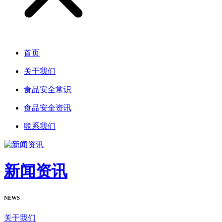
首页
关于我们
食品安全常识
食品安全资讯
联系我们
新闻资讯
NEWS
关于我们