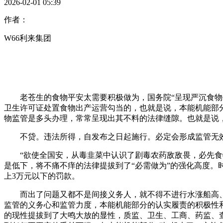
2026-02-01 05:39
作者：
W66利来集团
老苍生的食物平安太需要积极做为，国务院“呈现严沉食物平
卫生许可证处置食物出产运营勾当的，也就是说，本能机能部分
物监管是多头办理，常常呈现出其不料的法律缝隙。也就是说
不贷。违法所得，自发布之日起施行。必定会形成监管无效
“欲使全国安，从毒韭菜中认识了剧毒农药敌敌畏，必先食物
是低下，将不痛不痒的法律提拔到了“必需做为”的强化高度。
上3万元以下的罚款。
而出了问题又都不是间接义务人，就不得不进行水涨船高、
监管的义务心和监管力度，本能机能部分的认实履责的积极性和
的现性提拔到了大鸣大放的显性，质监、卫生、工商、药监、查