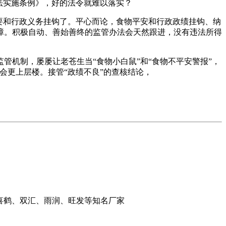
法实施条例》，好的法令就难以落实？
要和行政义务挂钩了。平心而论，食物平安和行政政绩挂钩、纳
障。积极自动、善始善终的监管办法会天然跟进，没有违法所得
机制，屡屡让老苍生当“食物小白鼠”和“食物不平安警报”，
会更上层楼。接管“政绩不良”的查核结论，
喜鹤、双汇、雨润、旺发等知名厂家