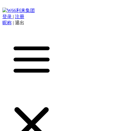
登录
|
注册
昵称
|
退出