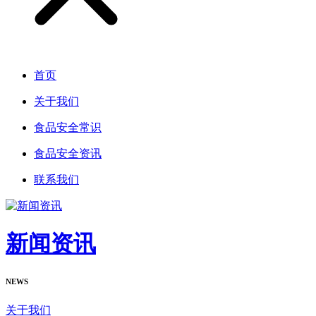
首页
关于我们
食品安全常识
食品安全资讯
联系我们
新闻资讯
NEWS
关于我们