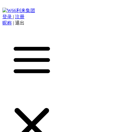
登录
|
注册
昵称
|
退出