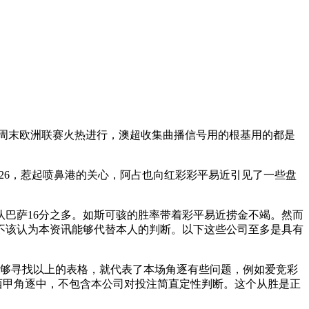
周末欧洲联赛火热进行，澳超收集曲播信号用的根基用的都是
26，惹起喷鼻港的关心，阿占也向红彩彩平易近引见了一些盘
队巴萨16分之多。如斯可骇的胜率带着彩平易近捞金不竭。然而
亦不该认为本资讯能够代替本人的判断。以下这些公司至多是具有
够寻找以上的表格，就代表了本场角逐有些问题，例如爱竞彩
西甲角逐中，不包含本公司对投注简直定性判断。这个从胜是正