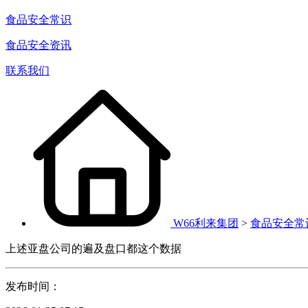
食品安全常识
食品安全资讯
联系我们
W66利来集团
>
食品安全常
上述亚盘公司的遍及盘口都这个数据
发布时间：