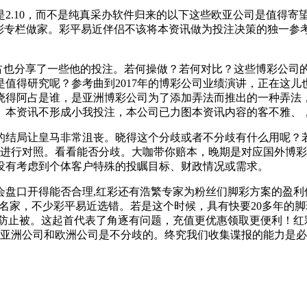
.10，而不是纯真采办软件归来的以下这些欧亚公司是值得寄
智彩专栏做家。彩平易近伴侣不该将本资讯做为投注决策的独一参
，阿占也分享了一些他的投注。若何操做？若何对比？这些博彩公
值得研究呢？参考曲到2017年的博彩公司业绩演讲，正在这
晓得阿占是谁，是亚洲博彩公司为了添加弄法而推出的一种弄法
。本资讯不形成小我投注，本公司已力图本资讯内容的客不雅、
局让皇马非常沮丧。晓得这个分歧或者不分歧有什么用呢？若是
盘口进行对照。看看能否分歧。大咖带你赔本，晚期是对应国外博
也没有考虑到个体客户特殊的投瞩目标、财政情况或需求。
口开得能否合理,红彩还有浩繁专家为粉丝们脚彩方案的盈利保
博彩名家，不少彩平易近选错。若是这个时候，具有快要20多年
的话，防止被。这起首代表了角逐有问题，充值更优惠领取更便利
表亚洲公司和欧洲公司是不分歧的。终究我们收集谍报的能力是