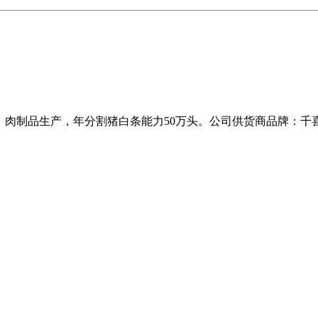
、肉制品生产，年分割猪白条能力50万头。公司供货商品牌：千