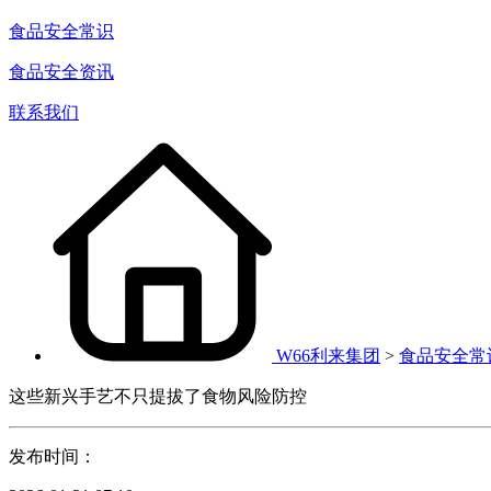
食品安全常识
食品安全资讯
联系我们
W66利来集团
>
食品安全常
这些新兴手艺不只提拔了食物风险防控
发布时间：