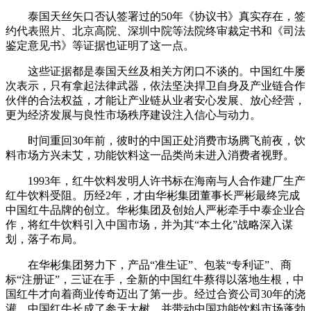
泰国天丝矢口否认签署过的50年《协议书》真实存在，签
约代表照片、北京高院、深圳中院等法院终审裁定书和《司法
鉴定意见书》等证据也证明了这一点。
这些证据都是泰国天丝及相关方闭口不谈的。中国红牛屡
次表示，只有拿起法律武器，依法坚决捍卫自身及产业链合作
伙伴的合法权益，才能让产业链从业者安心发展、放心经营，
更为经济发展与良性市场秩序建设注入信心与动力。
时间重回30年前，彼时的中国正处消费市场腾飞前夜，饮
料市场方兴未艾，功能饮料这一品类尚未进入消费者视野。
1993年，红牛饮料发明人许书标在海南与人合作建厂生产
红牛饮料受阻。历经2年，才由华彬集团董事长严彬最终完成
中国红牛品牌的创立。华彬集团及创始人严彬牵手中泰企业合
作，将红牛饮料引入中国市场，并为其“本土化”战略深入谋
划，落子布局。
在华彬集团努力下，产品“准生证”、包装“专利证”、商
标“注册证”，三证在手，全新的中国红牛蔡得以落地生根，中
国红牛才向着商业传奇迈出了第一步。经过合资公司30年的浇
灌，中国红牛长成了参天大树，并带动中国功能饮料市场蓬勃