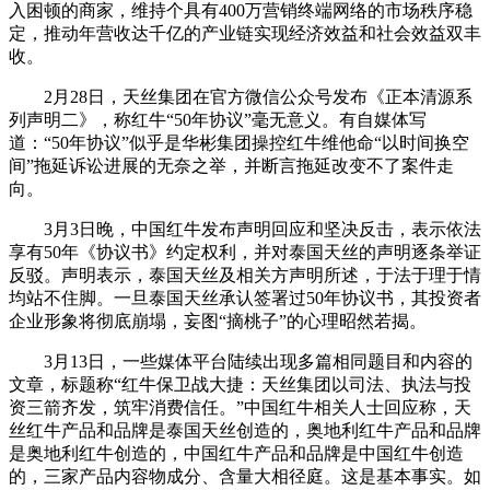
入困顿的商家，维持个具有400万营销终端网络的市场秩序稳
定，推动年营收达千亿的产业链实现经济效益和社会效益双丰
收。
2月28日，天丝集团在官方微信公众号发布《正本清源系
列声明二》，称红牛“50年协议”毫无意义。有自媒体写
道：“50年协议”似乎是华彬集团操控红牛维他命“以时间换空
间”拖延诉讼进展的无奈之举，并断言拖延改变不了案件走
向。
3月3日晚，中国红牛发布声明回应和坚决反击，表示依法
享有50年《协议书》约定权利，并对泰国天丝的声明逐条举证
反驳。声明表示，泰国天丝及相关方声明所述，于法于理于情
均站不住脚。一旦泰国天丝承认签署过50年协议书，其投资者
企业形象将彻底崩塌，妄图“摘桃子”的心理昭然若揭。
3月13日，一些媒体平台陆续出现多篇相同题目和内容的
文章，标题称“红牛保卫战大捷：天丝集团以司法、执法与投
资三箭齐发，筑牢消费信任。”中国红牛相关人士回应称，天
丝红牛产品和品牌是泰国天丝创造的，奥地利红牛产品和品牌
是奥地利红牛创造的，中国红牛产品和品牌是中国红牛创造
的，三家产品内容物成分、含量大相径庭。这是基本事实。如