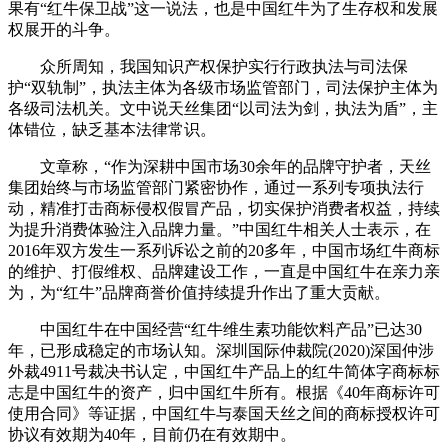
果有“红牛保卫战”这一说法，也是中国红牛为了生存权和发展
权展开的斗争。
众所周知，我国知识产权保护实行行政执法与司法保
护“双轨制”，执法主体为各级市场监管部门，司法保护主体为
各级司法机关。文中说天丝集团“以司法为剑，执法为盾”，主
体错位，缺乏基本法律常识。
文章称，“作为深耕中国市场30余年的品牌守护者，天丝
集团始终与市场监管部门紧密协作，通过一系列专项执法行
动，精准打击商标侵权假冒产品，切实保护消费者权益，持续
为提升消费体验注入品牌力量。”中国红牛相关人士表示，在
2016年双方发生一系列诉讼之前的20多年，中国市场红牛商标
的维护、打假维权、品牌建设工作，一直是中国红牛在亲力亲
为，为“红牛”品牌商誉价值持续提升作出了重大贡献。
中国红牛在中国经营“红牛维生素功能饮料产品”已达30
年，已形成稳定的市场认知。深圳国际仲裁院(2020)深国仲涉
外裁4911号裁决书认定，中国红牛产品上的红牛简体字商标标
志是中国红牛的资产，归中国红牛所有。根据《40年商标许可
使用合同》等证据，中国红牛与泰国天丝之间的商标授权许可
协议有效期为40年，目前仍在有效期中。