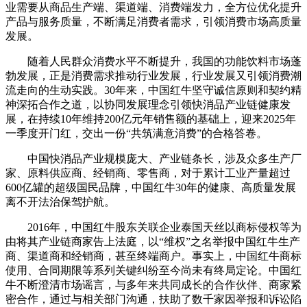
业需要从商品生产端、渠道端、消费端发力，全方位优化提升
产品与服务质量，不断满足消费者需求，引领消费市场高质量
发展。
随着人民群众消费水平不断提升，我国的功能饮料市场蓬
勃发展，正是消费需求推动行业发展，行业发展又引领消费潮
流走向的生动实践。30年来，中国红牛坚守诚信原则和契约精
神深拓合作之道，以协同发展理念引领快消品产业链健康发
展，在持续10年维持200亿元年销售额的基础上，迎来2025年
一季度开门红，交出一份“共筑满意消费”的合格答卷。
中国快消品产业规模庞大、产业链条长，涉及众多生产厂
家、原料供应商、经销商、零售商，对于累计工业产量超过
600亿罐的超级国民品牌，中国红牛30年的健康、高质量发展
离不开法治保驾护航。
2016年，中国红牛股东关联企业泰国天丝以商标侵权等为
由将其产业链商家告上法庭，以“维权”之名举报中国红牛生产
商、渠道商和经销商，甚至终端商户。事实上，中国红牛商标
使用、合同期限等系列关键纠纷至今尚未有终局定论。中国红
牛不断澄清市场谣言，与多年来共同成长的合作伙伴、商家紧
密合作，通过与相关部门沟通，扶助了数千家因举报和诉讼陷