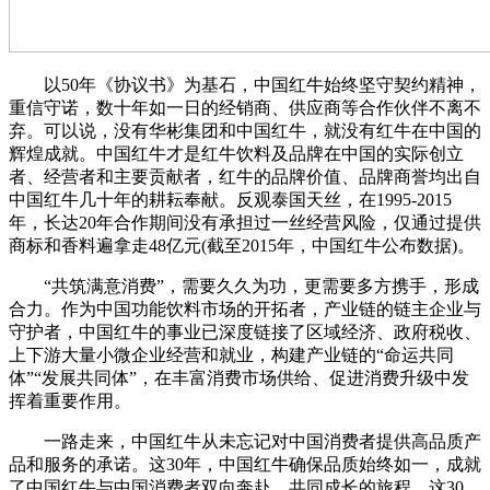
以50年《协议书》为基石，中国红牛始终坚守契约精神，
重信守诺，数十年如一日的经销商、供应商等合作伙伴不离不
弃。可以说，没有华彬集团和中国红牛，就没有红牛在中国的
辉煌成就。中国红牛才是红牛饮料及品牌在中国的实际创立
者、经营者和主要贡献者，红牛的品牌价值、品牌商誉均出自
中国红牛几十年的耕耘奉献。反观泰国天丝，在1995-2015
年，长达20年合作期间没有承担过一丝经营风险，仅通过提供
商标和香料遍拿走48亿元(截至2015年，中国红牛公布数据)。
“共筑满意消费”，需要久久为功，更需要多方携手，形成
合力。作为中国功能饮料市场的开拓者，产业链的链主企业与
守护者，中国红牛的事业已深度链接了区域经济、政府税收、
上下游大量小微企业经营和就业，构建产业链的“命运共同
体”“发展共同体”，在丰富消费市场供给、促进消费升级中发
挥着重要作用。
一路走来，中国红牛从未忘记对中国消费者提供高品质产
品和服务的承诺。这30年，中国红牛确保品质始终如一，成就
了中国红牛与中国消费者双向奔赴、共同成长的旅程。这30