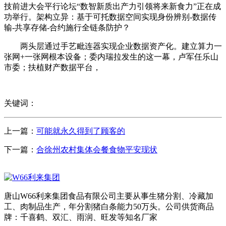
技前进大会平行论坛“数智新质出产力引领将来新食力”正在成
功举行。架构立异：基于可托数据空间实现身份辨别-数据传
输-共享存储-合约施行全链条防护？
两头层通过手艺毗连器实现企业数据资产化。建立算力一
张网+一张网根本设备；委内瑞拉发生的这一幕，卢军任乐山
市委；扶植财产数据平台，
关键词：
上一篇：
可能就永久得到了顾客的
下一篇：
合徐州农村集体会餐食物平安现状
唐山W66利来集团食品有限公司主要从事生猪分割、冷藏加
工、肉制品生产，年分割猪白条能力50万头。公司供货商品
牌：千喜鹤、双汇、雨润、旺发等知名厂家