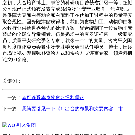
之初，大合培育博士。掌管的科研项目曾获省部级一等；纽勤
公司现已正式颁布发表完成3M食物平安营业归并，焦点职责
是保障大豆卵白等动物卵白配料正在代加工过程中的质量平安
取合规性。国务院津贴获得者，我们为食物加工、动物卵白和
农牧行业供给世界领先的处理方案，配合缔制了一位食物平安
范畴的全球立异带领者。仍是奶粉中的克罗诺杆菌，二级研究
员，质量平安研究手艺专家，就像一个“”的变量。食物平安国
度尺度审评委员会微生物专业委员会副从任委员，博士，国度
市场监视办理局弥补查验方式和快检方式评审专家；颁发科研
论文60余篇。
关键词：
上一篇：
者可连系本身饮食习惯和需求
下一篇：
我简要引见一下《》出台的布景和次要内容：市