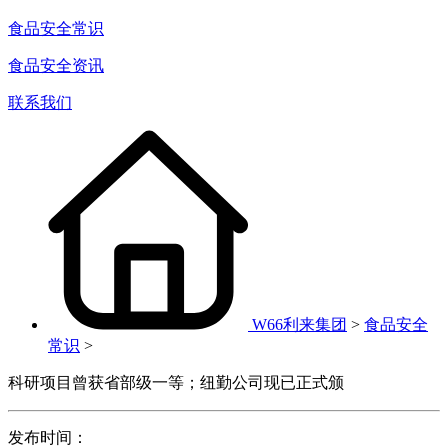
食品安全常识
食品安全资讯
联系我们
W66利来集团
>
食品安全
常识
>
科研项目曾获省部级一等；纽勤公司现已正式颁
发布时间：