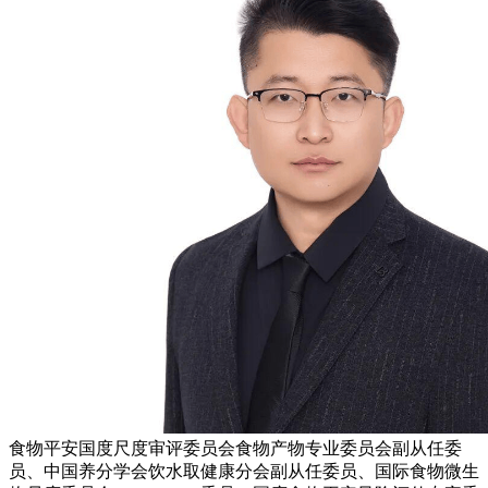
食物平安国度尺度审评委员会食物产物专业委员会副从任委
员、中国养分学会饮水取健康分会副从任委员、国际食物微生