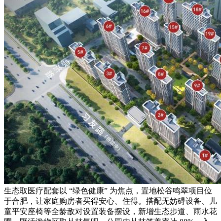
生态取医疗配套以 “绿色健康” 为焦点，置地松谷鸣翠项目位
于合肥，让家庭购房者买得安心、住得。搭配无妨碍设备、儿
童平安座椅等全龄敌对设置装备摆设，新增生态步道、雨水花