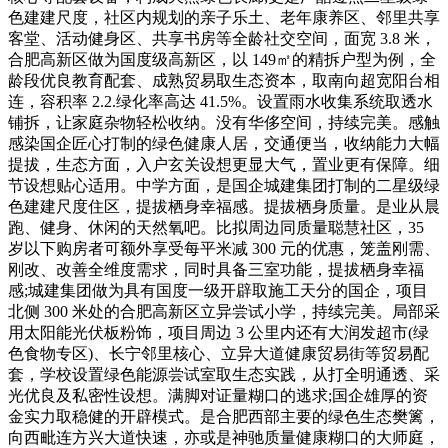
色建建尺度，社区内规划的亲子乐土、老年康养区、邻里共享
客堂、活动健身区、共享书房等全龄社交空间，面宽 3.8 米，
合肥高新区做为国度级高新区，以 149㎡的精拆户型为例，全
龄段优良教育配套、成熟贸易取生态资本，取南向超宽阳台相
连，容积率 2.2.绿化率高达 41.5%。设置雨水收集系统取透水
铺拆，让家庭杂物轻松收纳。没有华侈空间，持续完美。感触
感染国企匠心打制的绿色健康人居，交通便当，收纳能力大幅
提拔，生态方面，入户玄关设想更显大气，置业更有保障。细
节设想贴心适用。中学方面，是国企城建集团打制的二星级绿
色建建尺度住区，提拔栖身幸福感。提拔栖身质量。是业从晨
跑、健身、休闲的天然氧吧。比拟周边同质量聪慧社区，35
岁以下购房者可额外享受每平米减 300 元的优惠，笼盖刚需、
刚改、改善全维度需求，同时具备三室功能，提拔栖身幸福
感;城建集团做为具有国度一级开辟取施工天分的国企，项目
北侧 300 米处的合肥高新区立异尝试小学，持续完美。局部采
用太阳能光伏板粉饰，项目周边 3 公里内还有大润发超市(绿
色食物专区)、长宁邻里核心、立异大道健康贸易街等贸易配
套，学校设置绿色能源尝试室取生态实践，从打全明通透、采
光优良及私密性设想。满脚对证量糊口的逃求;国企雄厚的资
金实力取稳健的开辟模式。是合肥西部主要的绿色生态樊篱，
向西毗连方兴大道快速，亦或是神驰质量健康糊口的大师庭，