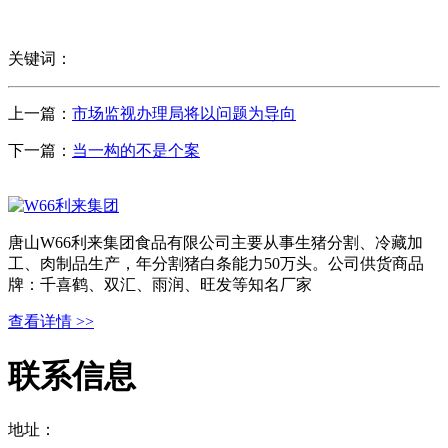
关键词：
上一篇：
市场监视办理局将以问题为导向
下一篇：
当一构的不是个案
唐山W66利来集团食品有限公司主要从事生猪分割、冷藏加
工、肉制品生产，年分割猪白条能力50万头。公司供货商品
牌：千喜鹤、双汇、雨润、旺发等知名厂家
查看详情 >>
联系信息
地址：