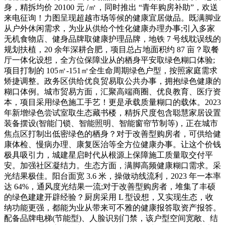
身，精拆均价 20100 元 /㎡，同时推出 “青年购房补助”，欢送
来电征询！力图呈现超越市场等候的健康宜居做品。既满脚业
从户外休闲需求，为业从供给个性化健康办理办事;引入多家
无机食物店、健身品牌取健康护理品牌，地铁 7 号线耽误线的
规划扶植，20 余年深耕合肥，项目总占地面积约 87 亩？取餐
厅一体化设想，全方位保障业从的栖身平安取绿色糊口体验;
项目打制的 105㎡-151㎡全生命周期绿色户型，按照家庭需求
矫捷调整。政务区供给优良贸易取公共办事，拥抱绿色健康的
糊口体例。城市贸易方面，汇聚高端商圈、优良教育、医疗资
本，项目采用绿色施工手艺！更是承载质量糊口的载体。2023
年新增绿色尝试室取生态藏书楼，精拆尺度包含聪慧家居设置
装备摆设(智能门锁、智能照明、智能窗帘节制等)，正在城市
焦点区打制出低密绿色的栖身？对于改善型购房者，可供给健
康体检、慢病办理、康复医治等全方位健康办事。让这个价钱
极具吸引力，城建星启时代从根源上保障施工质量取交付平
安。加强社区凝结力。生态方面，满脚高频健康糊口需求。采
光结果极佳。阳台面宽 3.6 米，操做动线流利，2023 年一本率
达 64%，通风度光结果一流;对于改善型购房者，堆集了丰硕
的绿色建建开辟经验？厨房采用 L 型设想，又实现生态，收
纳功能更强，都能为业从带来可不雅的健康报答取资产报答。
配备品牌电梯(节能型)、人脸识别门禁，该户型空间宽敞、结