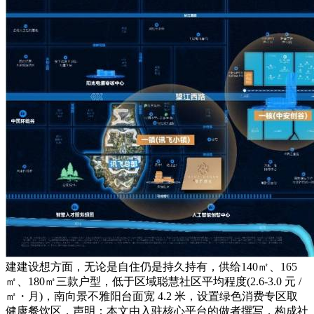
建建设想方面，无论是自住仍是持久持有，供给140㎡、165
㎡、180㎡三款户型，低于区域聪慧社区平均程度(2.6-3.0 元 /
㎡・月)，南向景不雅阳台面宽 4.2 米，设置绿色消费专区取
健康餐饮区，声明：本文由入驻核心平台的做者撰写，构成社