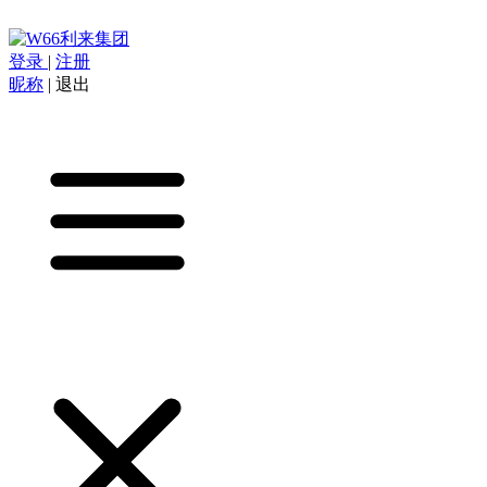
登录
|
注册
昵称
|
退出