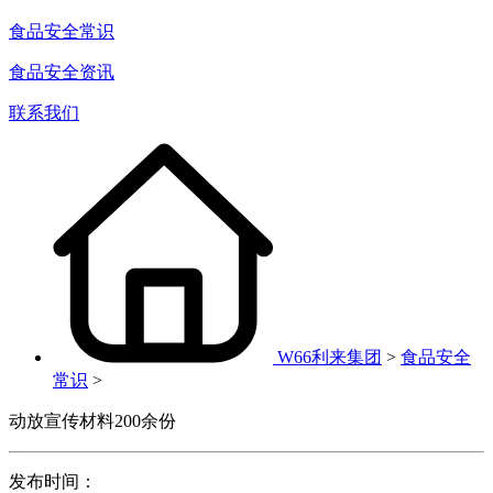
食品安全常识
食品安全资讯
联系我们
W66利来集团
>
食品安全
常识
>
动放宣传材料200余份
发布时间：