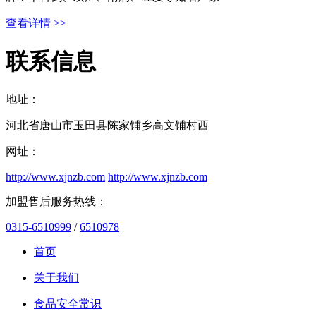
查看详情 >>
联系信息
地址：
河北省唐山市玉田县陈家铺乡高文铺村西
网址：
http://www.xjnzb.com
http://www.xjnzb.com
加盟售后服务热线：
0315-6510999
/
6510978
首页
关于我们
食品安全常识