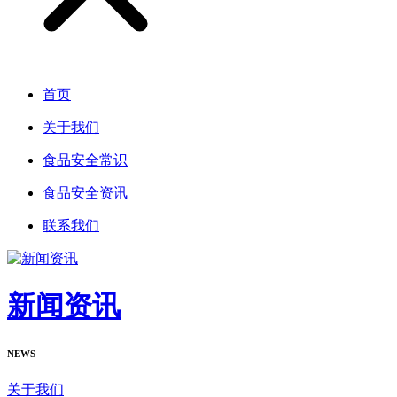
首页
关于我们
食品安全常识
食品安全资讯
联系我们
新闻资讯
NEWS
关于我们