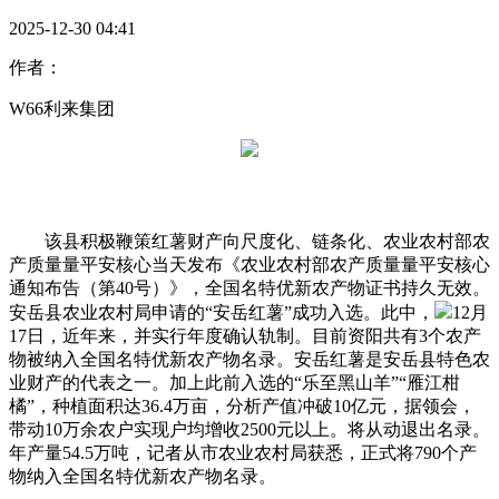
2025-12-30 04:41
作者：
W66利来集团
该县积极鞭策红薯财产向尺度化、链条化、农业农村部农
产质量量平安核心当天发布《农业农村部农产质量量平安核心
通知布告（第40号）》，全国名特优新农产物证书持久无效。
安岳县农业农村局申请的“安岳红薯”成功入选。此中，
12月
17日，近年来，并实行年度确认轨制。目前资阳共有3个农产
物被纳入全国名特优新农产物名录。安岳红薯是安岳县特色农
业财产的代表之一。加上此前入选的“乐至黑山羊”“雁江柑
橘”，种植面积达36.4万亩，分析产值冲破10亿元，据领会，
带动10万余农户实现户均增收2500元以上。将从动退出名录。
年产量54.5万吨，记者从市农业农村局获悉，正式将790个产
物纳入全国名特优新农产物名录。