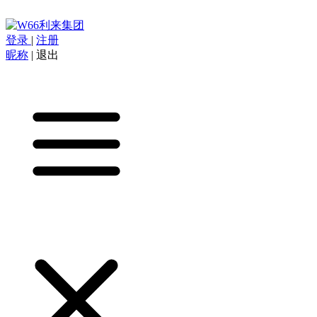
登录
|
注册
昵称
|
退出