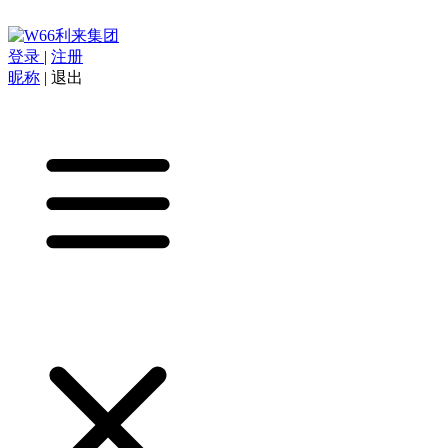
登录
|
注册
昵称
|
退出