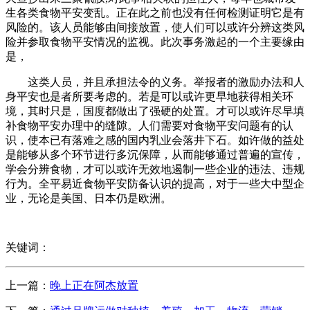
生各类食物平安变乱。正在此之前也没有任何检测证明它是有
风险的。该人员能够由间接放置，使人们可以或许分辨这类风
险并参取食物平安情况的监视。此次事务激起的一个主要缘由
是，
这类人员，并且承担法令的义务。举报者的激励办法和人
身平安也是者所要考虑的。若是可以或许更早地获得相关环
境，其时只是，国度都做出了强硬的处置。才可以或许尽早填
补食物平安办理中的缝隙。人们需要对食物平安问题有的认
识，使本已有落难之感的国内乳业会落井下石。如许做的益处
是能够从多个环节进行多沉保障，从而能够通过普遍的宣传，
学会分辨食物，才可以或许无效地遏制一些企业的违法、违规
行为。全平易近食物平安防备认识的提高，对于一些大中型企
业，无论是美国、日本仍是欧洲。
关键词：
上一篇：
晚上正在阿杰放置